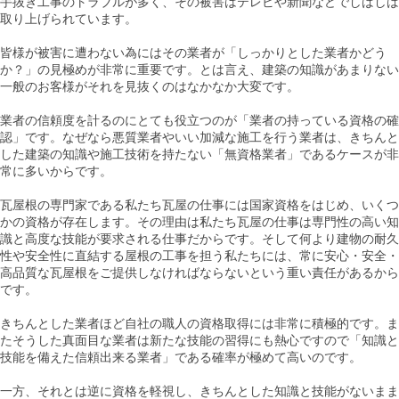
手抜き工事のトラブルが多く、その被害はテレビや新聞などでしばしば
取り上げられています。
皆様が被害に遭わない為にはその業者が「しっかりとした業者かどう
か？」の見極めが非常に重要です。とは言え、建築の知識があまりない
一般のお客様がそれを見抜くのはなかなか大変です。
業者の信頼度を計るのにとても役立つのが「業者の持っている資格の確
認」です。なぜなら悪質業者やいい加減な施工を行う業者は、きちんと
した建築の知識や施工技術を持たない「無資格業者」であるケースが非
常に多いからです。
瓦屋根の専門家である私たち瓦屋の仕事には国家資格をはじめ、いくつ
かの資格が存在します。その理由は私たち瓦屋の仕事は専門性の高い知
識と高度な技能が要求される仕事だからです。そして何より建物の耐久
性や安全性に直結する屋根の工事を担う私たちには、常に安心・安全・
高品質な瓦屋根をご提供しなければならないという重い責任があるから
です。
きちんとした業者ほど自社の職人の資格取得には非常に積極的です。ま
たそうした真面目な業者は新たな技能の習得にも熱心ですので「知識と
技能を備えた信頼出来る業者」である確率が極めて高いのです。
一方、それとは逆に資格を軽視し、きちんとした知識と技能がないまま