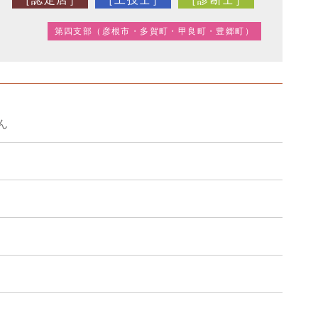
第四支部（彦根市・多賀町・甲良町・豊郷町）
ん