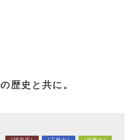
族の歴史と共に。
［認定店］
［工技士］
［診断士］